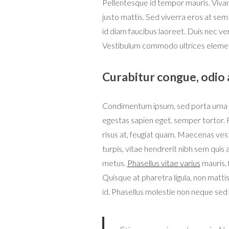
Pellentesque id tempor mauris. Vivam
justo mattis. Sed viverra eros at sem 
id diam faucibus laoreet. Duis nec vene
Vestibulum commodo ultrices elementum
Curabitur congue, odio a
Condimentum ipsum, sed porta urna
egestas sapien eget, semper tortor. F
risus at, feugiat quam. Maecenas vest
turpis, vitae hendrerit nibh sem quis 
metus.
Phasellus vitae varius
mauris, f
Quisque at pharetra ligula, non matti
id. Phasellus molestie non neque sed 