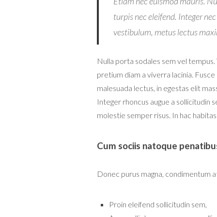
Etiam nec euismod mauris. Nul
turpis nec eleifend. Integer n
vestibulum, metus lectus maxim
Nulla porta sodales sem vel tempus. 
pretium diam a viverra lacinia. Fusc
malesuada lectus, in egestas elit mass
Integer rhoncus augue a sollicitudin
molestie semper risus. In hac habitas
Cum sociis natoque penatibu
Donec purus magna, condimentum at lu
Proin eleifend sollicitudin sem,