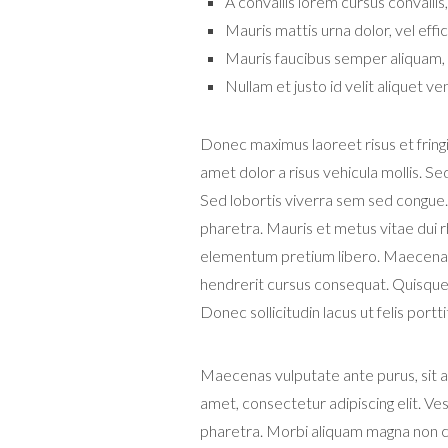
A convallis lorem cursus convallis,
Mauris mattis urna dolor, vel effici
Mauris faucibus semper aliquam,
Nullam et justo id velit aliquet ve
Donec maximus laoreet risus et fringill
amet dolor a risus vehicula mollis. S
Sed lobortis viverra sem sed congue.
pharetra. Mauris et metus vitae dui rh
elementum pretium libero. Maecenas 
hendrerit cursus consequat. Quisque
Donec sollicitudin lacus ut felis port
Maecenas vulputate ante purus, sit 
amet, consectetur adipiscing elit. Ve
pharetra. Morbi aliquam magna non c