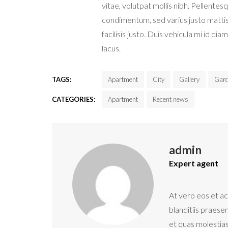
vitae, volutpat mollis nibh. Pellente
condimentum, sed varius justo mattis
facilisis justo. Duis vehicula mi id di
lacus.
TAGS:
Apartment
City
Gallery
Gar
CATEGORIES:
Apartment
Recent news
admin
Expert agent
At vero eos et ac
blanditiis praese
et quas molestias