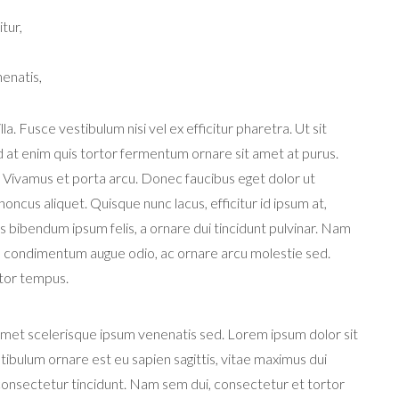
tur,
nenatis,
a. Fusce vestibulum nisi vel ex efficitur pharetra. Ut sit
ed at enim quis tortor fermentum ornare sit amet at purus.
 Vivamus et porta arcu. Donec faucibus eget dolor ut
oncus aliquet. Quisque nunc lacus, efficitur id ipsum at,
bibendum ipsum felis, a ornare dui tincidunt pulvinar. Nam
 condimentum augue odio, ac ornare arcu molestie sed.
titor tempus.
amet scelerisque ipsum venenatis sed. Lorem ipsum dolor sit
stibulum ornare est eu sapien sagittis, vitae maximus dui
onsectetur tincidunt. Nam sem dui, consectetur et tortor