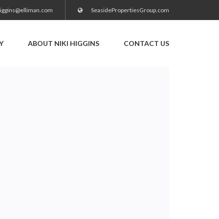
higgins@elliman.com
SeasidePropertiesGroup.com
Y
ABOUT NIKI HIGGINS
CONTACT US