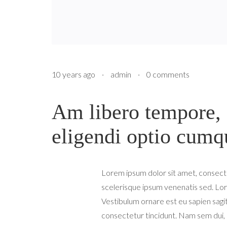
10 years ago
·
admin
·
0 comments
Am libero tempore, 
eligendi optio cumq
Lorem ipsum dolor sit amet, consecte
scelerisque ipsum venenatis sed. Lore
Vestibulum ornare est eu sapien sagit
consectetur tincidunt. Nam sem dui, c