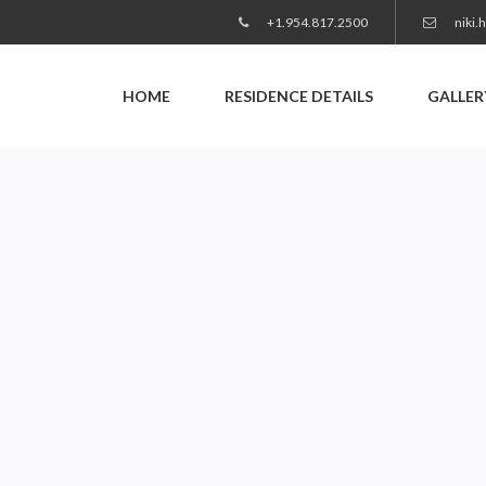
+1.954.817.2500
niki.
HOME
RESIDENCE DETAILS
GALLER