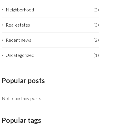
Neighborhood
(2)
Real estates
(3)
Recent news
(2)
Uncategorized
(1)
Popular posts
Not found any posts
Popular tags