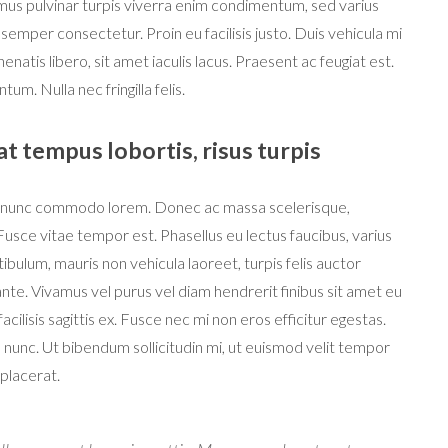
us pulvinar turpis viverra enim condimentum, sed varius
semper consectetur. Proin eu facilisis justo. Duis vehicula mi
natis libero, sit amet iaculis lacus. Praesent ac feugiat est.
. Nulla nec fringilla felis.
t tempus lobortis, risus turpis
 nunc commodo lorem. Donec ac massa scelerisque,
usce vitae tempor est. Phasellus eu lectus faucibus, varius
ibulum, mauris non vehicula laoreet, turpis felis auctor
ante. Vivamus vel purus vel diam hendrerit finibus sit amet eu
acilisis sagittis ex. Fusce nec mi non eros efficitur egestas.
s nunc. Ut bibendum sollicitudin mi, ut euismod velit tempor
placerat.