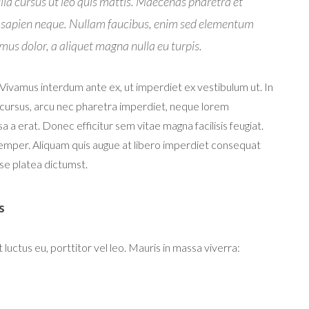
la cursus ut leo quis mattis. Maecenas pharetra et
ec sapien neque. Nullam faucibus, enim sed elementum
us dolor, a aliquet magna nulla eu turpis.
Vivamus interdum ante ex, ut imperdiet ex vestibulum ut. In
e cursus, arcu nec pharetra imperdiet, neque lorem
a a erat. Donec efficitur sem vitae magna facilisis feugiat.
 semper. Aliquam quis augue at libero imperdiet consequat
se platea dictumst.
s
ctus eu, porttitor vel leo. Mauris in massa viverra: