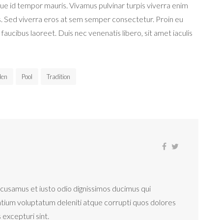
sque id tempor mauris. Vivamus pulvinar turpis viverra enim
. Sed viverra eros at sem semper consectetur. Proin eu
am faucibus laoreet. Duis nec venenatis libero, sit amet iaculis
den
Pool
Tradition
cusamus et iusto odio dignissimos ducimus qui
ntium voluptatum deleniti atque corrupti quos dolores
 excepturi sint.